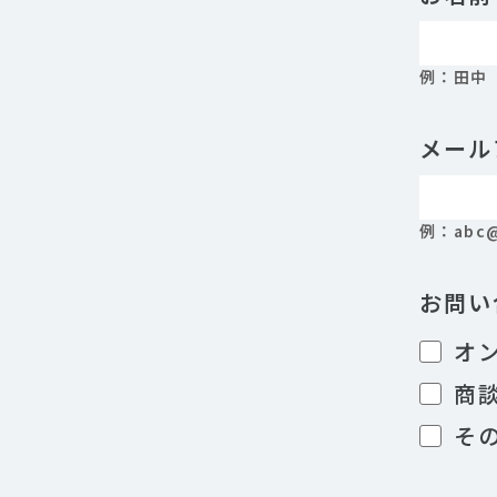
例：田中
メール
例：abc@
お問い
オ
商
そ