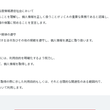
高度情報通信社会において
ることを理解し、個人情報を正しく扱うことがＪＣＡの重要な責務であると認識し
報の保護に努めることを宣言します。
や規律の遵守
に関する法令及びその他の規範を遵守し、個人情報を適正に取り扱います。
際には、利用目的を明確化するよう努力し、
て、個人情報を取得します。
は、取得の際に示した利用目的もしくは、それと合理的な関連性のある範囲内で、
おいて利用します。
の間で共同利用し、または、個人情報の取扱いを第三者に委託する場合には、
三者について、個人情報の適正な利用を実現するための監督を行ないます。