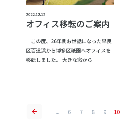
2022.12.12
オフィス移転のご案内
この度、26年間お世話になった早良
区百道浜から博多区祇園へオフィスを
移転しました。 大きな窓から
...
6
7
8
9
10