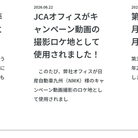
2026.06.22
202
年
JCAオフィスがキ
第
と
ャンペーン動画の
月
撮影ロケ地として
使用されました！
う
第
に
年
このたび、弊社オフィスが日
も
し
産自動車九州（NMK）様のキャ
ンペーン動画撮影のロケ地とし
て使用されまし