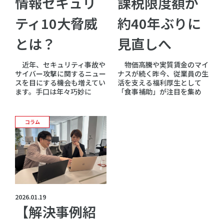
情報セキュリ
課税限度額が
ティ10大脅威
約40年ぶりに
とは？
見直しへ
近年、セキュリティ事故や
物価高騰や実質賃金のマイ
サイバー攻撃に関するニュー
ナスが続く昨今、従業員の生
スを目にする機会も増えてい
活を支える福利厚生として
ます。手口は年々巧妙に
「食事補助」が注目を集め
コラム
2026.01.19
【解決事例紹