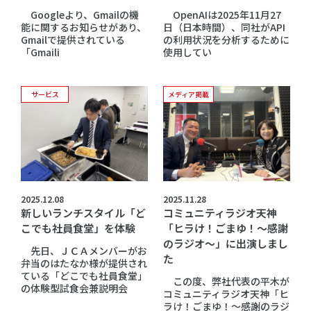
Googleより、Gmailの機
OpenAIは2025年11月27
能に関するお知らせがあり、
日（日本時間）、同社がAPI
Gmailで提供されている
の利用状況を分析するために
「Gmaili
使用してい
サービス
メディア掲載
2025.12.08
2025.11.28
新しいランチスタイル「ど
コミュニティラジオ天神
こでも社員食堂」を体験
「ヒラけ！ごまゆ！～感謝
のラジオ～」に出演しまし
先日、ＪＣＡメンバーがお
た
弁当のはたなか様が提供され
ている「どこでも社員食堂」
この度、弊社代表の平木が
の体験型試食会兼説明会
コミュニティラジオ天神「ヒ
ラけ！ごまゆ！～感謝のラジ