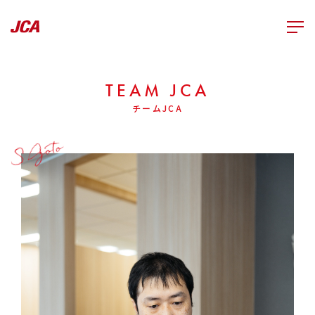
TEAM JCA
チームJCA
S.Goto