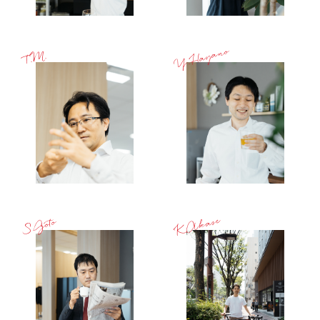
Y.Hayano
T.M.
K.Akase
S.Goto